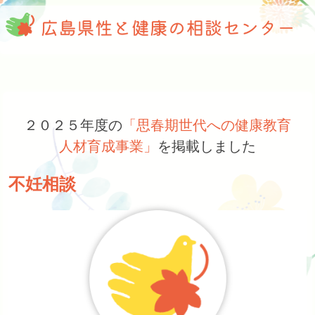
Skip
当センターは広島県の委託を受け、
to
性と健康の相談センター
（一社）広島県助産師会が運営して
content
います
２０２５年度の
「思春期世代への健康教育
人材育成事業」
を掲載しました
不妊相談